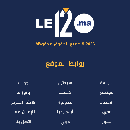
2026 © جميع الحقوق محفوظة
روابط الموقع
سياسة
سيدتي
جهات
مجتمع
كلمتنا
بانوراما
اقتصاد
مدونون
هيئة التحرير
سري
آر -ميديا
للإعلان معنا
سبور
دولي
اتصل بنا