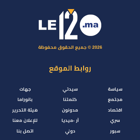
2026 © جميع الحقوق محفوظة
روابط الموقع
سياسة
سيدتي
جهات
مجتمع
كلمتنا
بانوراما
اقتصاد
مدونون
هيئة التحرير
سري
آر -ميديا
للإعلان معنا
سبور
دولي
اتصل بنا