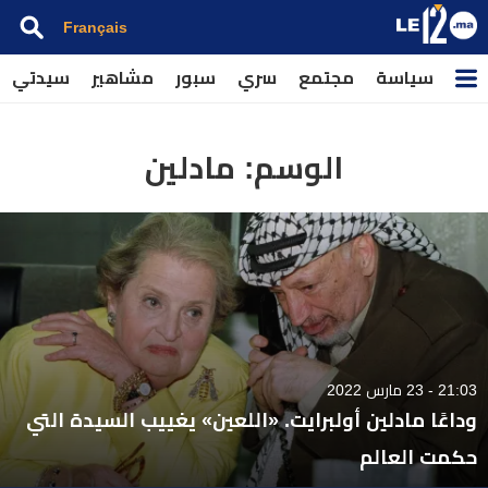
Français
سياسة
مجتمع
سري
سبور
مشاهير
سيدتي
الوسم:
مادلين
21:03 - 23 مارس 2022
وداعًا مادلين أولبرايت. «اللعين» يغييب السيدة التي
حكمت العالم