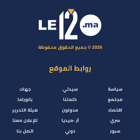
2026 © جميع الحقوق محفوظة
روابط الموقع
سياسة
سيدتي
جهات
مجتمع
كلمتنا
بانوراما
اقتصاد
مدونون
هيئة التحرير
سري
آر -ميديا
للإعلان معنا
سبور
دولي
اتصل بنا