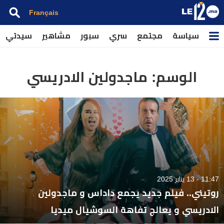
Français
سياسة
مجتمع
سري
سبور
مشاهير
سيدتي
الوسم:
ماجدولين الادريسي
11:47 - 13 يناير 2025
روتيني.. فيلم جديد يجمع داداس و ماجدولين
الادريسي و يعالج تفاهة السوشيال ميديا