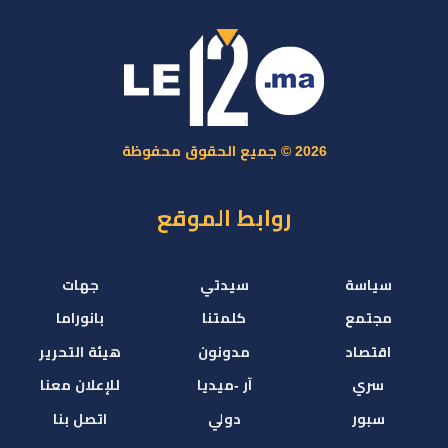
2026 © جميع الحقوق محفوظة
روابط الموقع
سياسة
سيدتي
جهات
مجتمع
كلمتنا
بانوراما
اقتصاد
مدونون
هيئة التحرير
سري
آر -ميديا
للإعلان معنا
سبور
دولي
اتصل بنا