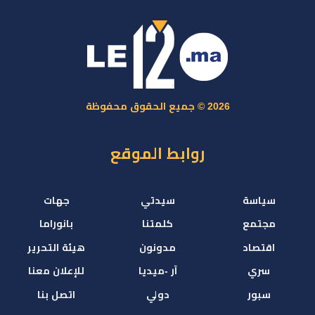
2026 © جميع الحقوق محفوظة
روابط الموقع
سياسة
سيدتي
جهات
مجتمع
كلمتنا
بانوراما
اقتصاد
مدونون
هيئة التحرير
سري
آر -ميديا
للإعلان معنا
سبور
دولي
اتصل بنا