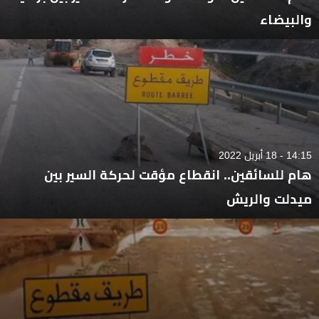
والبيضاء
14:15 - 18 أبريل 2022
هام للسائقين.. انقطاع مؤقت لحركة السير بين
ميدلت والريش