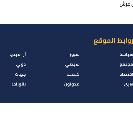
ى عرش
وابط الموقع
ياسة
سبور
آر -ميديا
جتمع
سيدتي
دولي
قتصاد
كلمتنا
جهات
ري
مدونون
بانوراما