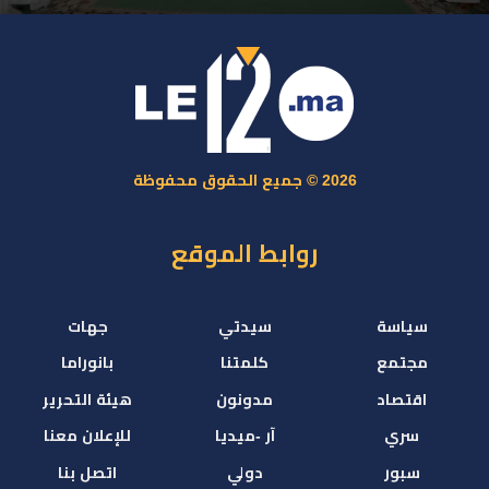
2026 © جميع الحقوق محفوظة
روابط الموقع
سياسة
سيدتي
جهات
مجتمع
كلمتنا
بانوراما
اقتصاد
مدونون
هيئة التحرير
سري
آر -ميديا
للإعلان معنا
سبور
دولي
اتصل بنا