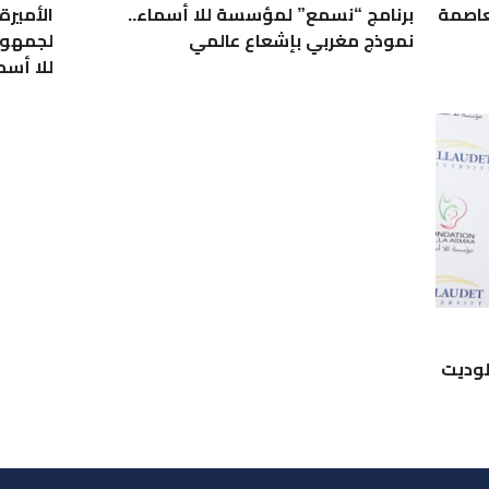
عاصمة
برنامج “نسمع” لمؤسسة للا أسماء..
الأميرة
نموذج مغربي بإشعاع عالمي
لجمهور
للا أسم
لوديت