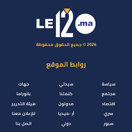
2026 © جميع الحقوق محفوظة
روابط الموقع
سياسة
سيدتي
جهات
مجتمع
كلمتنا
بانوراما
اقتصاد
مدونون
هيئة التحرير
سري
آر -ميديا
للإعلان معنا
سبور
دولي
اتصل بنا