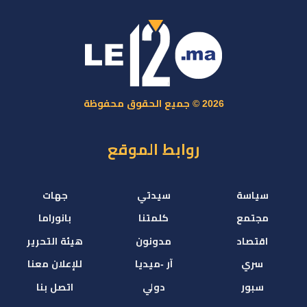
2026 © جميع الحقوق محفوظة
روابط الموقع
سياسة
سيدتي
جهات
مجتمع
كلمتنا
بانوراما
اقتصاد
مدونون
هيئة التحرير
سري
آر -ميديا
للإعلان معنا
سبور
دولي
اتصل بنا