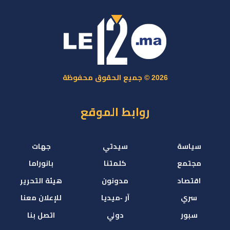
2026 © جميع الحقوق محفوظة
روابط الموقع
سياسة
سيدتي
جهات
مجتمع
كلمتنا
بانوراما
اقتصاد
مدونون
هيئة التحرير
سري
آر -ميديا
للإعلان معنا
سبور
دولي
اتصل بنا