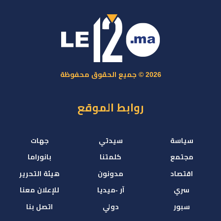
2026 © جميع الحقوق محفوظة
روابط الموقع
سياسة
سيدتي
جهات
مجتمع
كلمتنا
بانوراما
اقتصاد
مدونون
هيئة التحرير
سري
آر -ميديا
للإعلان معنا
سبور
دولي
اتصل بنا