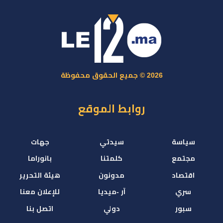
2026 © جميع الحقوق محفوظة
روابط الموقع
سياسة
سيدتي
جهات
مجتمع
كلمتنا
بانوراما
اقتصاد
مدونون
هيئة التحرير
سري
آر -ميديا
للإعلان معنا
سبور
دولي
اتصل بنا