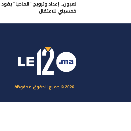
لعيون.. إعداد وترويج “الماحيا” يقود
خمسيني للاعتقال
ر
س
م
ا
س
2026 © جميع الحقوق محفوظة