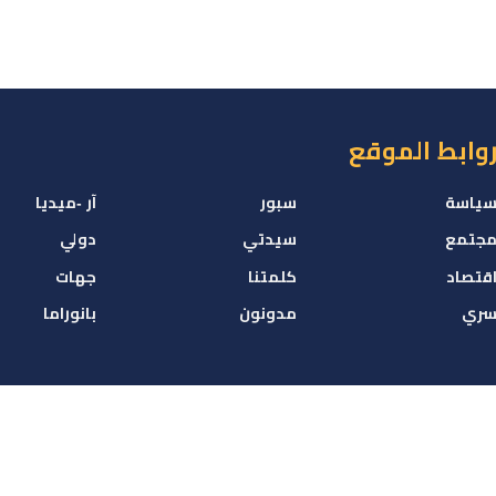
وابط الموقع
ياسة
سبور
آر -ميديا
جتمع
سيدتي
دولي
قتصاد
كلمتنا
جهات
ري
مدونون
بانوراما