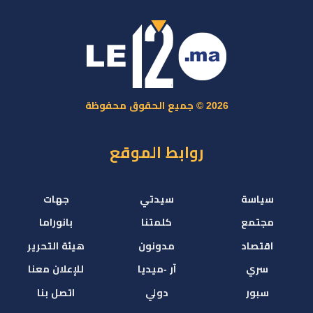
2026 © جميع الحقوق محفوظة
روابط الموقع
سياسة
سيدتي
جهات
مجتمع
كلمتنا
بانوراما
اقتصاد
مدونون
هيئة التحرير
سري
آر -ميديا
للإعلان معنا
سبور
دولي
اتصل بنا