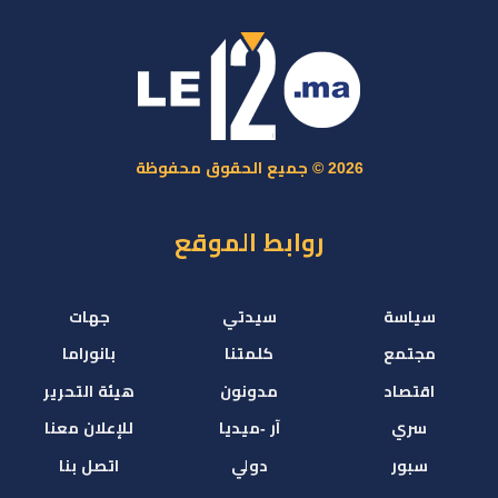
2026 © جميع الحقوق محفوظة
روابط الموقع
سياسة
سيدتي
جهات
مجتمع
كلمتنا
بانوراما
اقتصاد
مدونون
هيئة التحرير
سري
آر -ميديا
للإعلان معنا
سبور
دولي
اتصل بنا