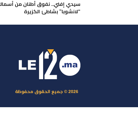
سيدي إفني.. نفوق أطنان من أسماك
“لانشوبا” بشاطئ الكزيرة
ر
س
م
ا
س
2026 © جميع الحقوق محفوظة