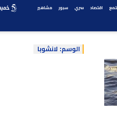
مع
اقتصاد
سري
سبور
مشاهير
الوسم:
لانشوبا