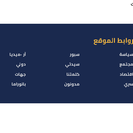
وابط الموقع
ياسة
سبور
آر -ميديا
جتمع
سيدتي
دولي
قتصاد
كلمتنا
جهات
ري
مدونون
بانوراما