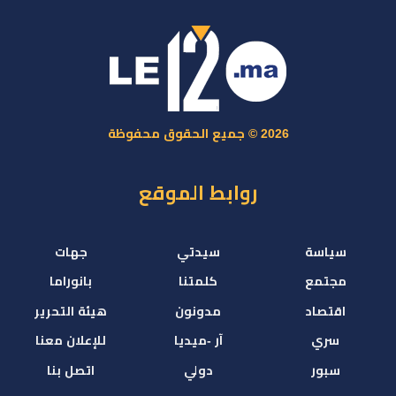
2026 © جميع الحقوق محفوظة
روابط الموقع
سياسة
سيدتي
جهات
مجتمع
كلمتنا
بانوراما
اقتصاد
مدونون
هيئة التحرير
سري
آر -ميديا
للإعلان معنا
سبور
دولي
اتصل بنا