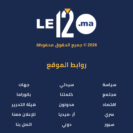
2026 © جميع الحقوق محفوظة
روابط الموقع
سياسة
سيدتي
جهات
مجتمع
كلمتنا
بانوراما
اقتصاد
مدونون
هيئة التحرير
سري
آر -ميديا
للإعلان معنا
سبور
دولي
اتصل بنا