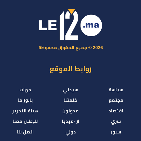
2026 © جميع الحقوق محفوظة
روابط الموقع
سياسة
سيدتي
جهات
مجتمع
كلمتنا
بانوراما
اقتصاد
مدونون
هيئة التحرير
سري
آر -ميديا
للإعلان معنا
سبور
دولي
اتصل بنا