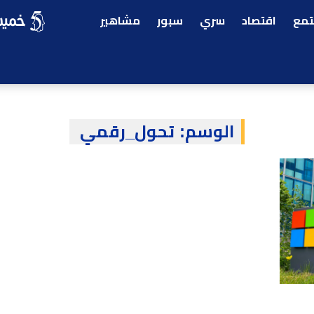
مع
اقتصاد
سري
سبور
مشاهير
الوسم:
تحول_رقمي