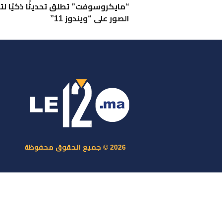
“مايكروسوفت” تطلق تحديثًا ذكيًا ل
الصور على “ويندوز 11”
ر
س
م
ا
س
2026 © جميع الحقوق محفوظة