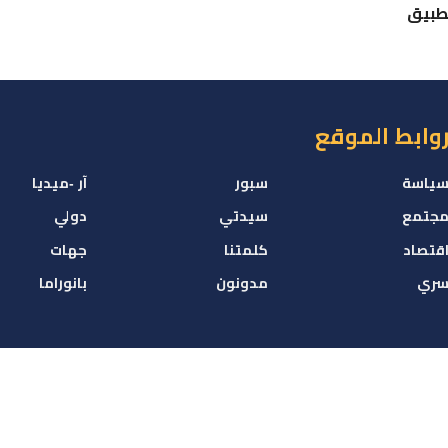
تطبيق
وابط الموقع
ياسة
سبور
آر -ميديا
جتمع
سيدتي
دولي
قتصاد
كلمتنا
جهات
ري
مدونون
بانوراما