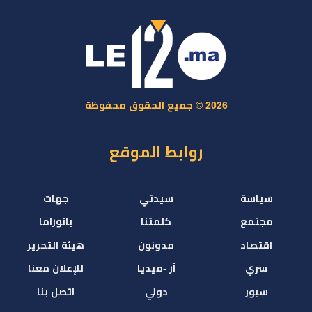
2026 © جميع الحقوق محفوظة
روابط الموقع
سياسة
سيدتي
جهات
مجتمع
كلمتنا
بانوراما
اقتصاد
مدونون
هيئة التحرير
سري
آر -ميديا
للإعلان معنا
سبور
دولي
اتصل بنا