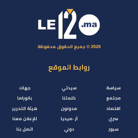
2026 © جميع الحقوق محفوظة
روابط الموقع
سياسة
سيدتي
جهات
مجتمع
كلمتنا
بانوراما
اقتصاد
مدونون
هيئة التحرير
سري
آر -ميديا
للإعلان معنا
سبور
دولي
اتصل بنا