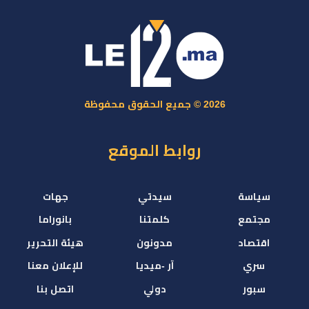
2026 © جميع الحقوق محفوظة
روابط الموقع
سياسة
سيدتي
جهات
مجتمع
كلمتنا
بانوراما
اقتصاد
مدونون
هيئة التحرير
سري
آر -ميديا
للإعلان معنا
سبور
دولي
اتصل بنا