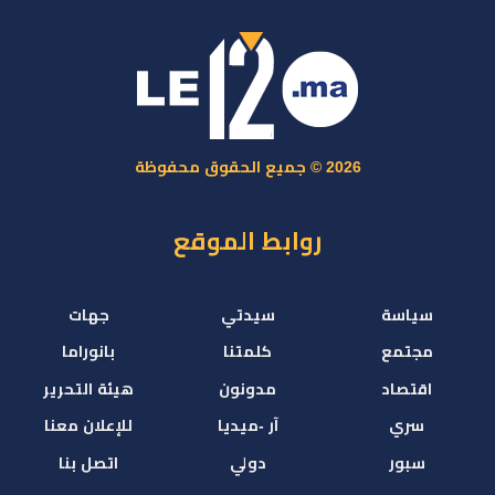
2026 © جميع الحقوق محفوظة
روابط الموقع
سياسة
سيدتي
جهات
مجتمع
كلمتنا
بانوراما
اقتصاد
مدونون
هيئة التحرير
سري
آر -ميديا
للإعلان معنا
سبور
دولي
اتصل بنا