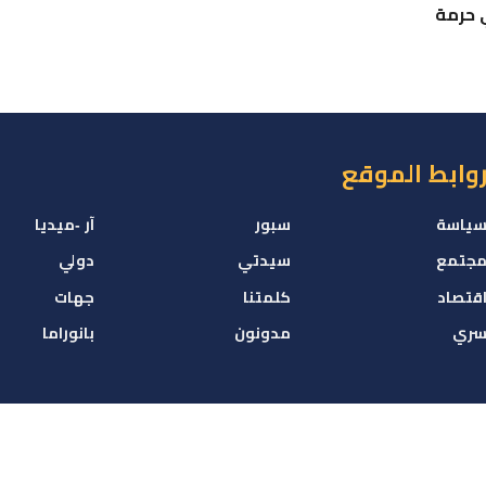
ي حرمة
وابط الموقع
ياسة
سبور
آر -ميديا
جتمع
سيدتي
دولي
قتصاد
كلمتنا
جهات
ري
مدونون
بانوراما