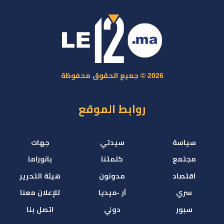
2026 © جميع الحقوق محفوظة
روابط الموقع
سياسة
سيدتي
جهات
مجتمع
كلمتنا
بانوراما
اقتصاد
مدونون
هيئة التحرير
سري
آر -ميديا
للإعلان معنا
سبور
دولي
اتصل بنا