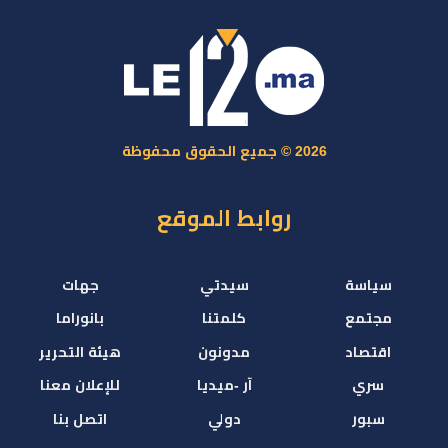
2026 © جميع الحقوق محفوظة
روابط الموقع
سياسة
سيدتي
جهات
مجتمع
كلمتنا
بانوراما
اقتصاد
مدونون
هيئة التحرير
سري
آر -ميديا
للإعلان معنا
سبور
دولي
اتصل بنا