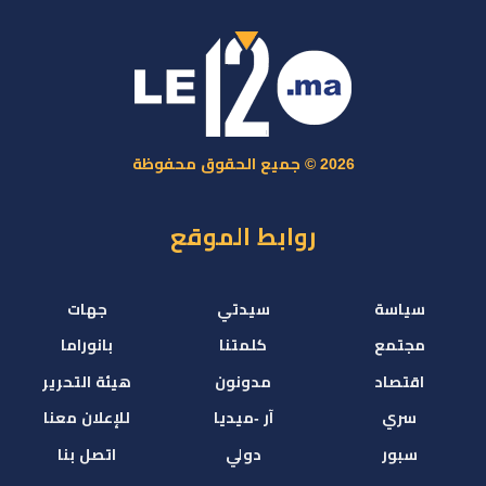
2026 © جميع الحقوق محفوظة
روابط الموقع
سياسة
سيدتي
جهات
مجتمع
كلمتنا
بانوراما
اقتصاد
مدونون
هيئة التحرير
سري
آر -ميديا
للإعلان معنا
سبور
دولي
اتصل بنا