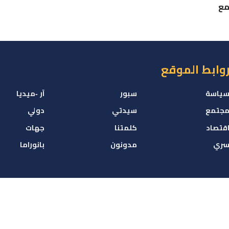
مع
وابط الموقع
ياسة
سبور
آر -ميديا
جتمع
سيدتي
دولي
قتصاد
كلمتنا
جهات
ري
مدونون
بانوراما