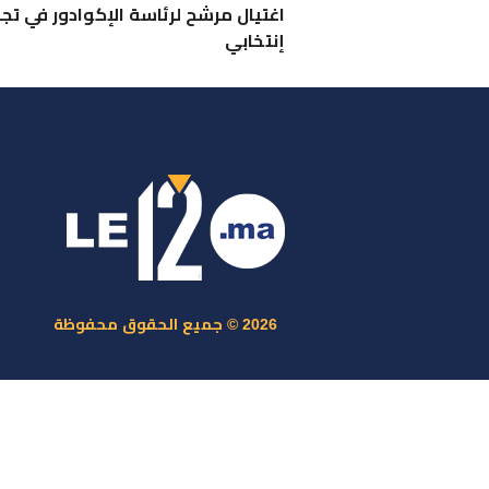
اغتيال مرشح لرئاسة الإكوادور في تج
إنتخابي
ر
س
م
ا
س
2026 © جميع الحقوق محفوظة