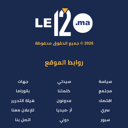
2026 © جميع الحقوق محفوظة
روابط الموقع
سياسة
سيدتي
جهات
مجتمع
كلمتنا
بانوراما
اقتصاد
مدونون
هيئة التحرير
سري
آر -ميديا
للإعلان معنا
سبور
دولي
اتصل بنا