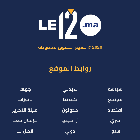
2026 © جميع الحقوق محفوظة
روابط الموقع
سياسة
سيدتي
جهات
مجتمع
كلمتنا
بانوراما
اقتصاد
مدونون
هيئة التحرير
سري
آر -ميديا
للإعلان معنا
سبور
دولي
اتصل بنا