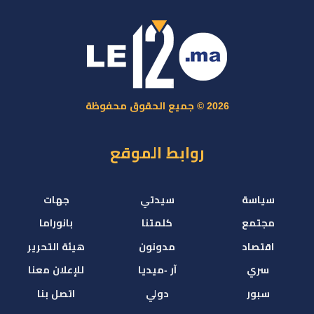
2026 © جميع الحقوق محفوظة
روابط الموقع
سياسة
سيدتي
جهات
مجتمع
كلمتنا
بانوراما
اقتصاد
مدونون
هيئة التحرير
سري
آر -ميديا
للإعلان معنا
سبور
دولي
اتصل بنا