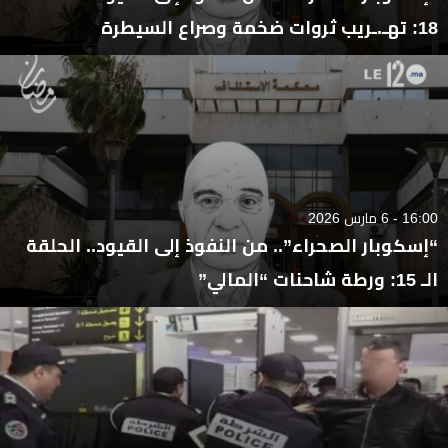
18: تهـ.ـريب ثروات ضخمة وصراع السيطرة
16:00 - 6 مارس 2026
“إسكوبار الصحراء”.. من النفوذ إلى القيود.. الحلقة
الـ 15: ورطة شاحنات “المالي”