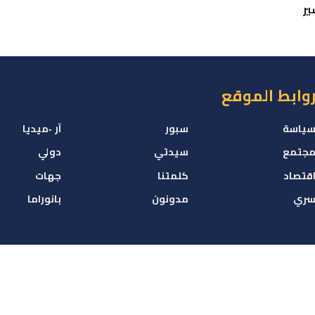
ير
وابط الموقع
ياسة
سبور
آر -ميديا
جتمع
سيدتي
دولي
قتصاد
كلمتنا
جهات
ري
مدونون
بانوراما