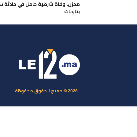
محزن. وفاة شرطية حامل في حادثة س
بتاونات
ر
س
م
ا
س
2026 © جميع الحقوق محفوظة