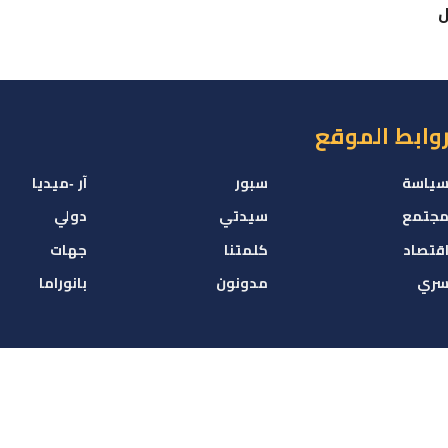
ل
وابط الموقع
ياسة
سبور
آر -ميديا
جتمع
سيدتي
دولي
قتصاد
كلمتنا
جهات
ري
مدونون
بانوراما