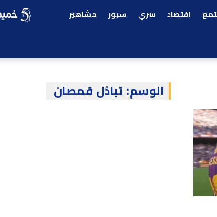
مع
اقتصاد
سري
سبور
مشاهير
الوسم:
تبادُل قمصان