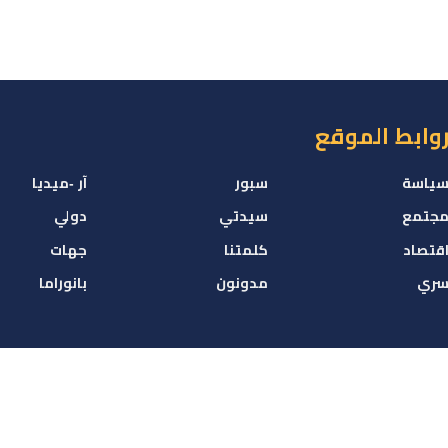
وابط الموقع
ياسة
سبور
آر -ميديا
جتمع
سيدتي
دولي
قتصاد
كلمتنا
جهات
ري
مدونون
بانوراما