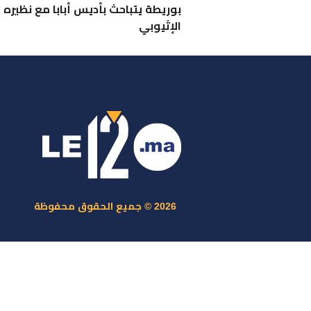
بوريطة يتباحث بأديس أبابا مع نظيره
الإثيوبي
ر
س
م
ا
س
2026 © جميع الحقوق محفوظة