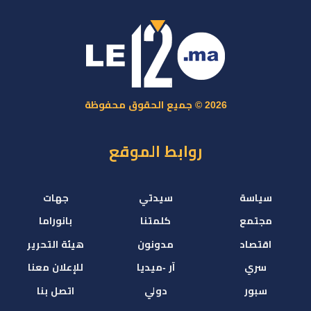
2026 © جميع الحقوق محفوظة
روابط الموقع
سياسة
سيدتي
جهات
مجتمع
كلمتنا
بانوراما
اقتصاد
مدونون
هيئة التحرير
سري
آر -ميديا
للإعلان معنا
سبور
دولي
اتصل بنا