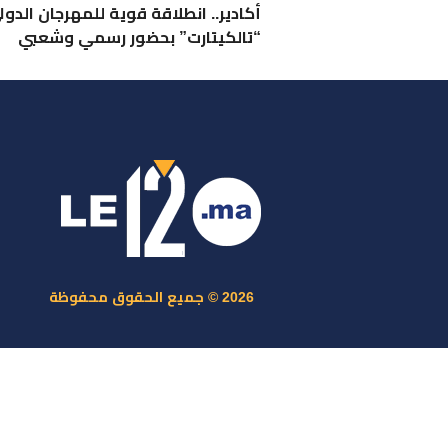
أكادير.. انطلاقة قوية للمهرجان الدول
“تالكيتارت” بحضور رسمي وشعبي
ر
س
م
ا
س
2026 © جميع الحقوق محفوظة