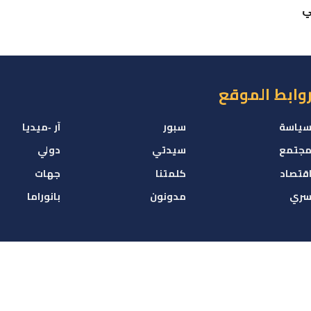
ي
وابط الموقع
ياسة
سبور
آر -ميديا
جتمع
سيدتي
دولي
قتصاد
كلمتنا
جهات
ري
مدونون
بانوراما