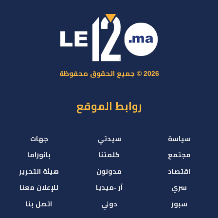
2026 © جميع الحقوق محفوظة
روابط الموقع
سياسة
سيدتي
جهات
مجتمع
كلمتنا
بانوراما
اقتصاد
مدونون
هيئة التحرير
سري
آر -ميديا
للإعلان معنا
سبور
دولي
اتصل بنا