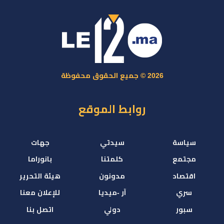
2026 © جميع الحقوق محفوظة
روابط الموقع
سياسة
سيدتي
جهات
مجتمع
كلمتنا
بانوراما
اقتصاد
مدونون
هيئة التحرير
سري
آر -ميديا
للإعلان معنا
سبور
دولي
اتصل بنا