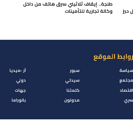
طنجة.. إيقاف ثلاثيني سرق هاتف من داخل
 حيز
وكالة تجارية للتأمينات
وابط الموقع
ياسة
سبور
آر -ميديا
جتمع
سيدتي
دولي
قتصاد
كلمتنا
جهات
ري
مدونون
بانوراما