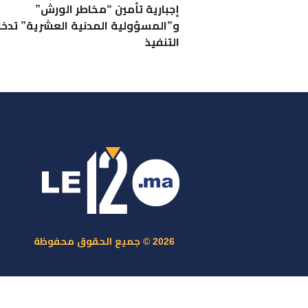
إجبارية تأمين “مخاطر الورش”
و”المسؤولية المدنية العشرية” تدخل
التنفيذ
ر
س
م
ا
س
2026 © جميع الحقوق محفوظة