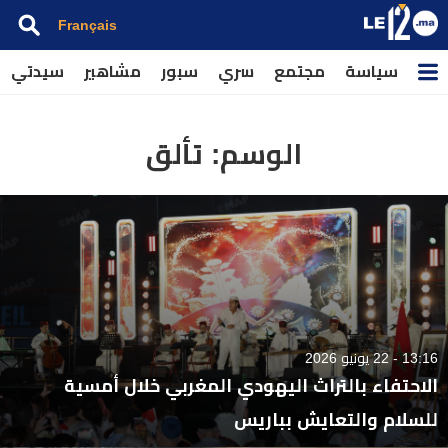
Français
سياسة
مجتمع
سري
سبور
مشاهير
سيدتي
الوسم:
تألق
13:16 - 22 يونيو 2026
الاحتفاء بالتراث اليهودي المغربي خلال أمسية
للسلام والتعايش بباريس