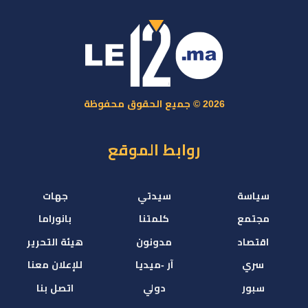
2026 © جميع الحقوق محفوظة
روابط الموقع
سياسة
سيدتي
جهات
مجتمع
كلمتنا
بانوراما
اقتصاد
مدونون
هيئة التحرير
سري
آر -ميديا
للإعلان معنا
سبور
دولي
اتصل بنا