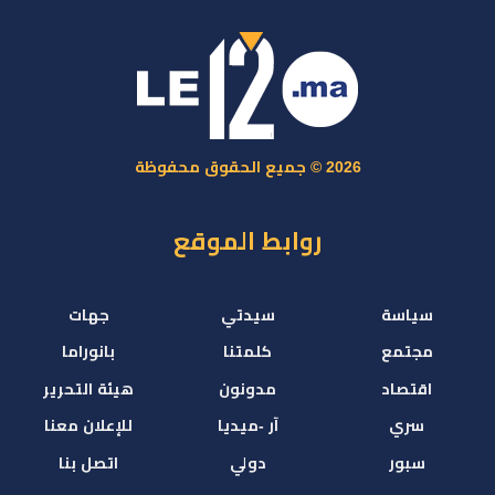
2026 © جميع الحقوق محفوظة
روابط الموقع
سياسة
سيدتي
جهات
مجتمع
كلمتنا
بانوراما
اقتصاد
مدونون
هيئة التحرير
سري
آر -ميديا
للإعلان معنا
سبور
دولي
اتصل بنا