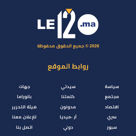
2026 © جميع الحقوق محفوظة
روابط الموقع
سياسة
سيدتي
جهات
مجتمع
كلمتنا
بانوراما
اقتصاد
مدونون
هيئة التحرير
سري
آر -ميديا
للإعلان معنا
سبور
دولي
اتصل بنا