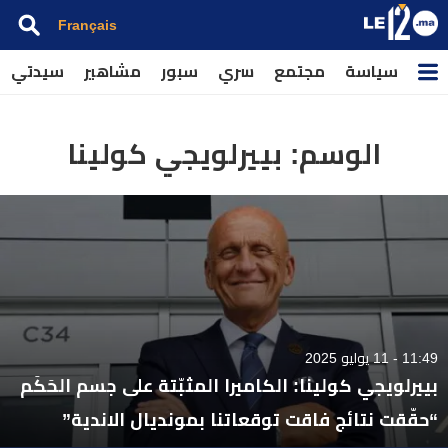
Français
سياسة
مجتمع
سري
سبور
مشاهير
سيدتي
الوسم:
بييرلويجي كولينا
11:49 - 11 يوليو 2025
بييرلويجي كولينا: الكاميرا المثبّتة على جسم الحَكَم
“حقّقت نتائج فاقت توقعاتنا بمونديال الاندية”