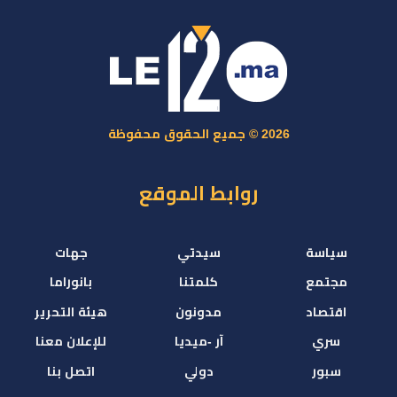
2026 © جميع الحقوق محفوظة
روابط الموقع
سياسة
سيدتي
جهات
مجتمع
كلمتنا
بانوراما
اقتصاد
مدونون
هيئة التحرير
سري
آر -ميديا
للإعلان معنا
سبور
دولي
اتصل بنا