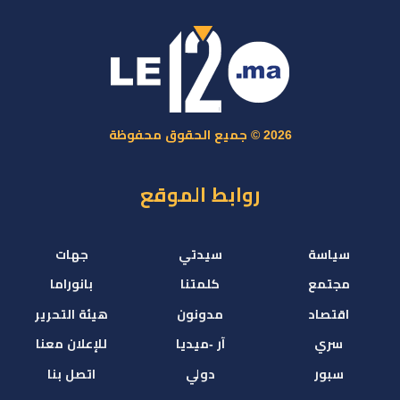
2026 © جميع الحقوق محفوظة
روابط الموقع
سياسة
سيدتي
جهات
مجتمع
كلمتنا
بانوراما
اقتصاد
مدونون
هيئة التحرير
سري
آر -ميديا
للإعلان معنا
سبور
دولي
اتصل بنا